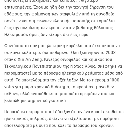
από αυτές επιτυχημένες και κάποιες … λιγότερο
επιτυχημένες. Έχουμε ήδη δει την τεχνητή ξήρανση του
εδάφους, την ωρίμανση των σταφυλιών υπό τη συνοδεία
σονέτων και συμφωνιών κλασικής μουσικής στα αμπέλια,
έως την παλαίωση των κρασιών στον βυθό της θάλασσας.
Ηλεκτροσόκ όμως δεν είχαμε δει έως τώρα.
Φαντάσου το σαν μια ηλεκτρική καρέκλα που έχει σκοπό να
σε κάνει καλύτερο, όχι πεθαμένο. Όλα ξεκίνησαν το 2008,
όταν ο
Xin An Zeng,
Κινέζος οινόφιλος και χημικός του
Τεχνολογικού Πανεπιστημίου της Νότιας Κίνας, σκέφτηκε να
πειραματιστεί με το πέρασμα ηλεκτρικού ρεύματος μέσα από
αυτό. Τα αποτελέσματα τον εξέπληξαν. Με το πέρασμα 1000
volts για μικρό χρονικό διάστημα
, το κρασί όχι μόνο δεν
πέθανε, αλλά ενισχύθηκε το μπουκέτο αρωμάτων του και
βελτιώθηκε σημαντικά γευστικά.
Περαιτέρω πειραματισμοί έδειξαν ότι αν ένα κρασί εκτεθεί σε
ηλεκτρικούς παλμούς, δείχνει να εξελίσσεται με παρόμοια
αποτελέσματα με αυτά που έχει το πέρασμα του χρόνου.