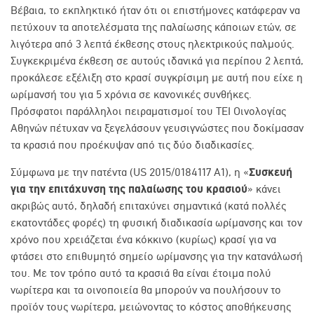
Βέβαια, το εκπληκτικό ήταν ότι οι επιστήμονες κατάφεραν να
πετύχουν τα αποτελέσματα της παλαίωσης κάποιων ετών, σε
λιγότερα από 3 λεπτά έκθεσης στους ηλεκτρικούς παλμούς.
Συγκεκριμένα έκθεση σε αυτούς ιδανικά για περίπου 2 λεπτά,
προκάλεσε εξέλιξη στο κρασί συγκρίσιμη με αυτή που είχε η
ωρίμανσή του για 5 χρόνια σε κανονικές συνθήκες.
Πρόσφατοι παράλληλοι πειραματισμοί του ΤΕΙ Οινολογίας
Αθηνών πέτυχαν να ξεγελάσουν γευσιγνώστες που δοκίμασαν
τα κρασιά που προέκυψαν από τις δύο διαδικασίες.
Σύμφωνα με την πατέντα
(
US 2015/0184117 A1
), η «
Συσκευή
για την επιτάχυνση της παλαίωσης του κρασιού
» κάνει
ακριβώς αυτό, δηλαδή επιταχύνει σημαντικά (κατά πολλές
εκατοντάδες φορές) τη φυσική διαδικασία ωρίμανσης και τον
χρόνο που χρειάζεται ένα κόκκινο (κυρίως) κρασί για να
φτάσει στο επιθυμητό σημείο ωρίμανσης για την κατανάλωσή
του. Με τον τρόπο αυτό τα κρασιά θα είναι έτοιμα πολύ
νωρίτερα και τα οινοποιεία θα μπορούν να πουλήσουν το
προϊόν τους νωρίτερα, μειώνοντας το κόστος αποθήκευσης