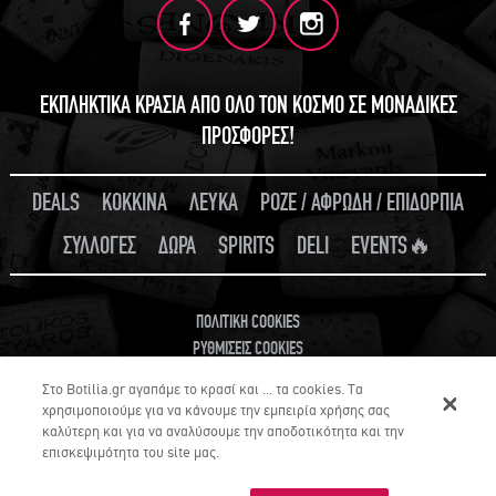
ΕΚΠΛΗΚΤΙΚΑ ΚΡΑΣΙΑ ΑΠΟ ΟΛΟ ΤΟΝ ΚΟΣΜΟ ΣΕ ΜΟΝΑΔΙΚΕΣ
ΠΡΟΣΦΟΡΕΣ!
DEALS
ΚΟΚΚΙΝΑ
ΛΕΥΚΑ
ΡΟΖΕ / ΑΦΡΩΔΗ / ΕΠΙΔΟΡΠΙΑ
ΣΥΛΛΟΓΕΣ
ΔΩΡΑ
SPIRITS
DELI
EVENTS🔥
ΠΟΛΙΤΙΚΗ COOKIES
ΡΥΘΜΙΣΕΙΣ COOKIES
Στο Botilia.gr αγαπάμε το κρασί και ... τα cookies. Τα
χρησιμοποιούμε για να κάνουμε την εμπειρία χρήσης σας
καλύτερη και για να αναλύσουμε την αποδοτικότητα και την
επισκεψιμότητα του site μας.
© 2026 Botilia.gr Blog. ALL RIGHTS RESERVED.