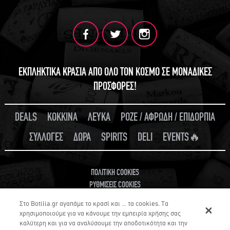
ΕΚΠΛΗΚΤΙΚΑ ΚΡΑΣΙΑ ΑΠΟ ΟΛΟ ΤΟΝ ΚΟΣΜΟ ΣΕ ΜΟΝΑΔΙΚΕΣ
ΠΡΟΣΦΟΡΕΣ!
DEALS
ΚΟΚΚΙΝΑ
ΛΕΥΚΑ
ΡΟΖΕ / ΑΦΡΩΔΗ / ΕΠΙΔΟΡΠΙΑ
ΣΥΛΛΟΓΕΣ
ΔΩΡΑ
SPIRITS
DELI
EVENTS🔥
ΠΟΛΙΤΙΚΗ COOKIES
ΡΥΘΜΙΣΕΙΣ COOKIES
Στο Botilia.gr αγαπάμε το κρασί και ... τα cookies. Τα
χρησιμοποιούμε για να κάνουμε την εμπειρία χρήσης σας
καλύτερη και για να αναλύσουμε την αποδοτικότητα και την