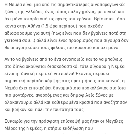
Η Νεμέα είναι μια από τις σημαντικότερες οινοπαραγωγικές
ζώνες της Ελλάδας, ένας τόπος ευλογημένος, με οινική και
όχι μόνο ιστορία από τις αρχές του χρόνου. Βρίσκεται τόσο
κοντά στην Αθήνα (1,5 ώρα περίπου) που σχεδόν
αδιαφορούμε για αυτή (πως είναι που δεν βγαίνεις ποτέ στη
γειτονιά σου…) αλλά είναι ένας προορισμός που σίγουρα δεν
θα απογοητεύσει τους φίλους του κρασιού και όχι μόνο.
Αν το να βγαίνεις από το ένα οινοποιείο και το να μπαίνεις
στο δίπλα ακούγεται διασκεδαστικό, τότε σίγουρα η Νεμέα
είναι η ιδανική περιοχή για εσένα! Έχοντας περάσει
σημαντική περίοδο κάμψης στις προτιμήσεις του κοινού, η
Νεμέα έχει επιστρέψει δυναμικότατα προκαλώντας στα ίσια
πιο μοντέρνες, ανερχόμενες και δημοφιλείς ζώνες με
ολοκαίνουρια αλλά και καθιερωμένα κρασιά που αναζήτησαν
και βρήκαν και πάλι την ταυτότητά τους.
Ευκαιρία για την πρόσφατη επίσκεψή μας ήταν οι Μεγάλες
Μέρες της Νεμέας, η ετήσια εκδήλωση που