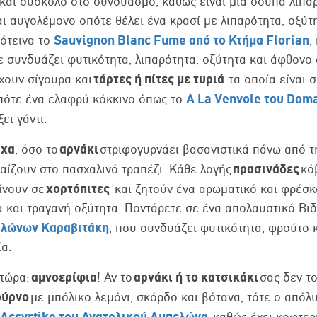
 και δύσκολο στο συνδυασμό, καθώς είναι μια σούπα λιπα
ι αυγολέμονο οπότε θέλει ένα κρασί με λιπαρότητα, οξύ
Sauvignon
Blanc
Fume
από το Κτήμα
Florian
ότεινα το
,
ε συνδυάζει φυτικότητα, λιπαρότητα, οξύτητα και άφθονο
τάρτες ή πίτες με τυριά
χουν σίγουρα και
τα οποία είναι 
A La Venvole του Dom
πότε ένα ελαφρύ κόκκινο όπως το
ξει γάντι.
σχα
αρνάκι
, όσο το
στριφογυρνάει βασανιστικά πάνω από τ
πρασινάδες
αίζουν στο πασχαλινό τραπέζι. Κάθε λογής
κό
χορτόπιτες
ίνουν σε
και ζητούν ένα αρωματικό και φρέσκο
 και τραγανή οξύτητα. Ποντάρετε σε ένα απολαυστικό Βιδ
ελώνων Καραβιτάκη
, που συνδυάζει φυτικότητα, φρούτο 
α.
αμνοερίφια
αρνάκι ή το κατσικάκι
 τώρα:
! Αν το
σας δεν τ
ούρνο
με μπόλικο λεμόνι, σκόρδο και βότανα, τότε ο από
Assyrtiko του Ανατολικού Αμπελώνα
,
καθώς έχει κοφτερ