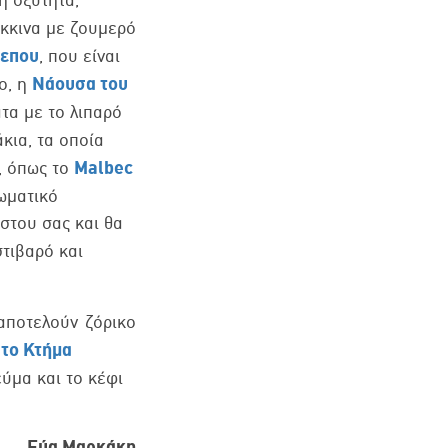
όκκινα με ζουμερό
λεπου
, που είναι
Νάουσα του
ο, η
τα με το λιπαρό
κια, τα οποία
Malbec
, όπως το
ωματικό
στου σας και θα
στιβαρό και
 αποτελούν ζόρικο
 το Κτήμα
εύμα και το κέφι
Εύα Μαρκάκη