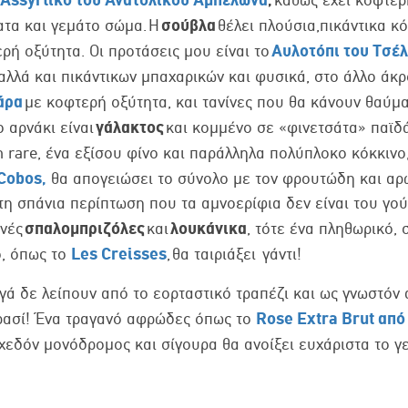
σούβλα
τα και γεμάτο σώμα. Η
θέλει πλούσια,πικάντικα κ
Αυλοτόπι του Τσέ
ρή οξύτητα. Οι προτάσεις μου είναι το
λλά και πικάντικων μπαχαρικών και φυσικά, στο άλλο άκρ
άρα
με κοφτερή οξύτητα, και τανίνες που θα κάνουν θαύμα
γάλακτος
ο αρνάκι είναι
και κομμένο σε «φινετσάτα» παϊδά
rare, ένα εξίσου φίνο και παράλληλα πολύπλοκο κόκκινο
Cobos,
θα απογειώσει το σύνολο με τον φρουτώδη και αρ
τη σπάνια περίπτωση που τα αμνοερίφια δεν είναι του γού
σπαλομπριζόλες
λουκάνικα
ινές
και
, τότε ένα πληθωρικό, 
Les Creisses
ο, όπως το
, θα ταιριάξει γάντι!
υγά δε λείπουν από το εορταστικό τραπέζι και ως γνωστόν
Rose Extra Brut
από
ρασί! Ένα τραγανό αφρώδες όπως το
σχεδόν μονόδρομος και σίγουρα θα ανοίξει ευχάριστα το γ