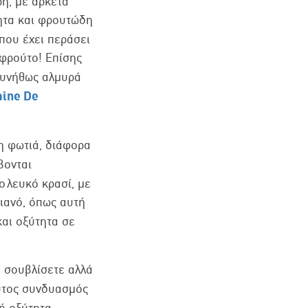
ρή, με αρκετά
τητα και φρουτώδη
 που έχει περάσει
 φρούτο! Επίσης
συνήθως αλμυρά
aine De
η φωτιά, διάφορα
βονται
 λευκό κρασί, με
ιανό, όπως αυτή
και οξύτητα σε
ο σουβλίσετε αλλά
λυτος συνδυασμός
ή οξύτητα,