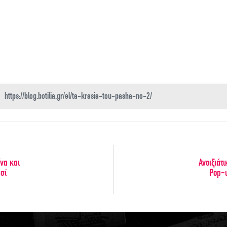
ίνα και
Ανοιξιάτ
σί
Pop-u