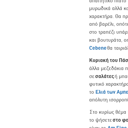
απαιτητικό πιάτο
μυρωδικά αλλά κα
χαρακτήρα. Θα πρ
από βαρέλι, οπότ
στο τραπέζι υπάρ
και βουτυράτα, ο
Cebene
θα ταιριά
Κυριακή του Πά
άλλα μεζεδάκια π
σαλάτες
σε
ή μπα
φυτικό χαρακτήρα
Ελιά των Αμπ
το
απόλυτη ισορροπί
Στο κυρίως θέμα
στο φ
το ψήσετε
Am Fine 
είναι το