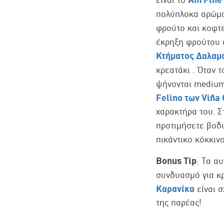
πολύπλοκα αρώμα
φρούτο και κοφτε
έκρηξη φρούτου α
Κτήματος Δαλαμ
κρεατάκι . Όταν τ
ψήνονται medium 
Felino των Viña 
χαρακτήρα του. Σ
προτιμήσετε βοδ
πικάντικο κόκκιν
Bonus
Tip
: Τα α
συνδυασμό για κ
Καρανίκα
είναι 
της παρέας!