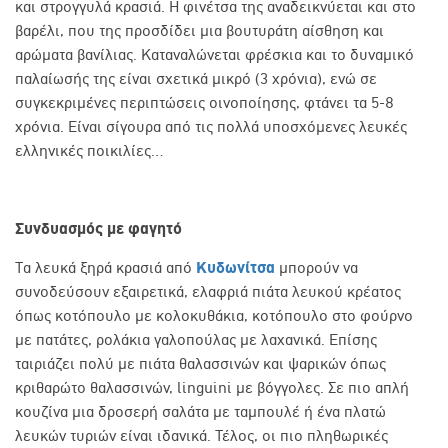
και στρογγυλά κρασιά. Η φινέτσα της αναδεικνύεται και στο
βαρέλι, που της προσδίδει μια βουτυράτη αίσθηση και
αρώματα βανίλιας. Καταναλώνεται φρέσκια και το δυναμικό
παλαίωσής της είναι σχετικά μικρό (3 χρόνια), ενώ σε
συγκεκριμένες περιπτώσεις οινοποίησης, φτάνει τα 5-8
χρόνια. Είναι σίγουρα από τις πολλά υποσχόμενες λευκές
ελληνικές ποικιλίες…
Συνδυασμός με φαγητό
Τα λευκά ξηρά κρασιά από
Κυδωνίτσα
μπορούν να
συνοδεύσουν εξαιρετικά, ελαφριά πιάτα λευκού κρέατος
όπως κοτόπουλο με κολοκυθάκια, κοτόπουλο στο φούρνο
με πατάτες, ρολάκια γαλοπούλας με λαχανικά. Επίσης
ταιριάζει πολύ με πιάτα θαλασσινών και ψαρικών όπως
κριθαρώτο θαλασσινών, linguini
με βόγγολες. Σε πιο απλή
κουζίνα μια δροσερή σαλάτα με ταμπουλέ ή ένα πλατώ
λευκών τυριών είναι ιδανικά. Τέλος, οι πιο πληθωρικές