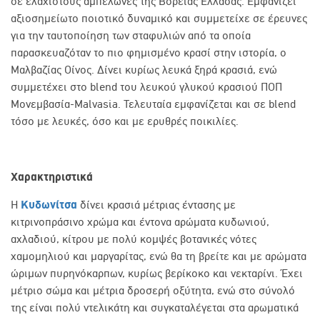
σε ελάχιστους αμπελώνες της Βόρειας Ελλάδας. Εμφανίζει
αξιοσημείωτο ποιοτικό δυναμικό και συμμετείχε σε έρευνες
για την ταυτοποίηση των σταφυλιών από τα οποία
παρασκευαζόταν το πιο φημισμένο κρασί στην ιστορία, ο
Μαλβαζίας Οίνος. Δίνει κυρίως λευκά ξηρά κρασιά, ενώ
συμμετέχει στο
blend
του λευκού γλυκού κρασιού ΠΟΠ
Μονεμβασία-
Malvasia
. Τελευταία εμφανίζεται και σε
blend
τόσο με λευκές, όσο και με ερυθρές ποικιλίες.
Χαρακτηριστικά
Η
Κυδωνίτσα
δίνει κρασιά μέτριας έντασης με
κιτρινοπράσινο χρώμα και έντονα αρώματα κυδωνιού,
αχλαδιού, κίτρου με πολύ κομψές βοτανικές νότες
χαμομηλιού και μαργαρίτας, ενώ θα τη βρείτε και με αρώματα
ώριμων πυρηνόκαρπων, κυρίως βερίκοκο και νεκταρίνι. Έχει
μέτριο σώμα και μέτρια δροσερή οξύτητα, ενώ στο σύνολό
της είναι πολύ ντελικάτη και συγκαταλέγεται στα αρωματικά