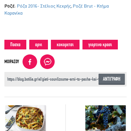
Ροζέ
:
Ρόζα 2016- Στέλιος Κεχρής
,
Ροζέ Brut - Κτήμα
Καρανίκα
Πασχα
αρνι
κοκορετσι
γιορτινο κρασι
ΜΟΙΡΑΣΟΥ
ΑΝΤΙΓΡΑΦΗ