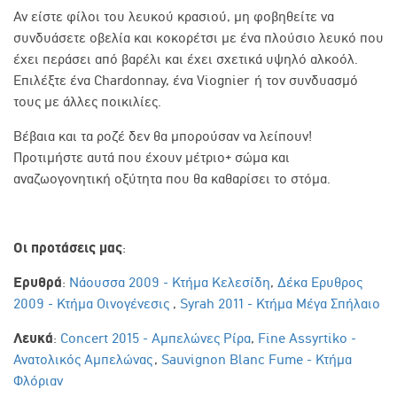
Αν είστε φίλοι του λευκού κρασιού, μη φοβηθείτε να
συνδυάσετε οβελία και κοκορέτσι με ένα πλούσιο λευκό που
έχει περάσει από βαρέλι και έχει σχετικά υψηλό αλκοόλ.
Επιλέξτε ένα
Chardonnay
, ένα
Viognier
ή τον συνδυασμό
τους με άλλες ποικιλίες.
Βέβαια και τα ροζέ δεν θα μπορούσαν να λείπουν!
Προτιμήστε αυτά που έχουν μέτριο+ σώμα και
αναζωογονητική οξύτητα που θα καθαρίσει το στόμα.
Οι προτάσεις μας
:
Ερυθρά
:
Νάουσσα 2009 - Κτήμα Κελεσίδη
,
Δέκα Ερυθρος
2009 - Κτήμα Οινογένεσις
,
Syrah 2011 - Κτήμα Μέγα Σπήλαιο
Λευκά
:
Concert 2015 - Αμπελώνες Ρίρα
,
Fine Assyrtiko -
Ανατολικός Αμπελώνας
,
Sauvignon Blanc Fume - Κτήμα
Φλόριαν