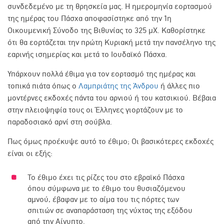
συνδεδεμένο με τη θρησκεία μας. Η ημερομηνία εορτασμού
της ημέρας του Πάσχα αποφασίστηκε από την 1η
Οικουμενική Σύνοδο της Βιθυνίας το 325 μΧ. Καθορίστηκε
ότι θα εορτάζεται την πρώτη Κυριακή μετά την πανσέληνο της
εαρινής ισημερίας και μετά το Ιουδαϊκό Πάσχα.
Υπάρχουν πολλά έθιμα για τον εορτασμό της ημέρας και
τοπικά πιάτα όπως ο
Λαμπριάτης της Άνδρου
ή άλλες πιο
μοντέρνες εκδοχές πάντα του αρνιού ή του κατσικιού. Βέβαια
στην πλειοψηφία τους οι Έλληνες γιορτάζουν με το
παραδοσιακό αρνί στη σούβλα.
Πως όμως προέκυψε αυτό το έθιμο; Οι βασικότερες εκδοχές
είναι οι εξής:
Το έθιμο έχει τις ρίζες του στο εβραϊκό Πάσχα
όπου σύμφωνα με το έθιμο του θυσιαζόμενου
αμνού, έβαφαν με το αίμα του τις πόρτες των
σπιτιών σε αναπαράσταση της νύχτας της εξόδου
από την Αίγυπτο.