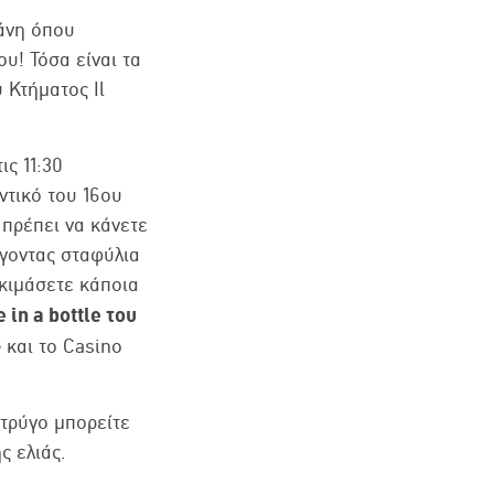
κάνη όπου
ου! Τόσα είναι τα
 Κτήματος Il
ις 11:30
οντικό του 16ου
 πρέπει να κάνετε
έγοντας σταφύλια
οκιμάσετε κάποια
 in a bottle του
 και το Casino
 τρύγο μπορείτε
ς ελιάς.