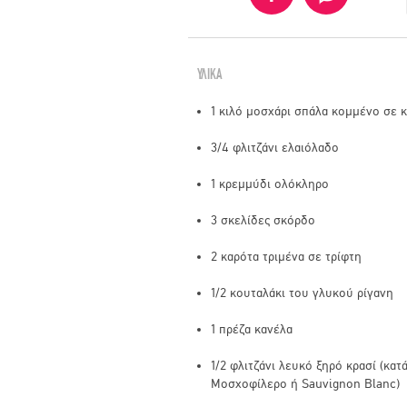
ΥΛΙΚΑ
1 κιλό μοσχάρι σπάλα κομμένο σε 
3/4 φλιτζάνι ελαιόλαδο
1 κρεμμύδι ολόκληρο
3 σκελίδες σκόρδο
2 καρότα τριμένα σε τρίφτη
1/2 κουταλάκι του γλυκού ρίγανη
1 πρέζα κανέλα
1/2 φλιτζάνι λευκό ξηρό κρασί (κα
Mοσχοφίλερο ή Sauvignon Blanc)