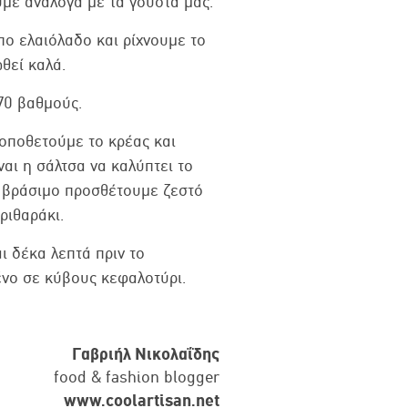
υμε ανάλογα με τα γούστα μας.
πο ελαιόλαδο και ρίχνουμε το
θεί καλά.
70 βαθμούς.
οποθετούμε το κρέας και
ναι η σάλτσα να καλύπτει το
το βράσιμο προσθέτουμε ζεστό
ριθαράκι.
ι δέκα λεπτά πριν το
νο σε κύβους κεφαλοτύρι.
Γαβριήλ Νικολαΐδης
food & fashion blogger
www.coolartisan.net